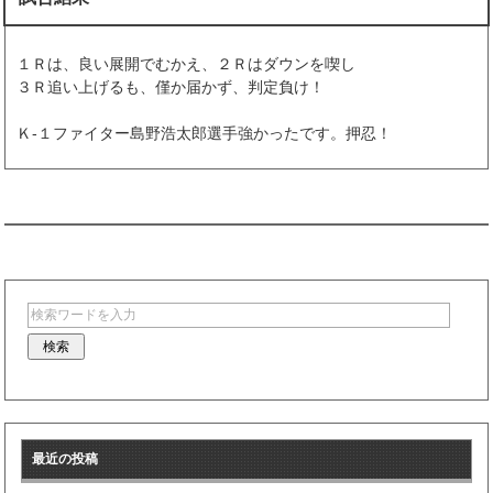
１Ｒは、良い展開でむかえ、２Ｒはダウンを喫し
３Ｒ追い上げるも、僅か届かず、判定負け！
Ｋ-１ファイター島野浩太郎選手強かったです。押忍！
最近の投稿