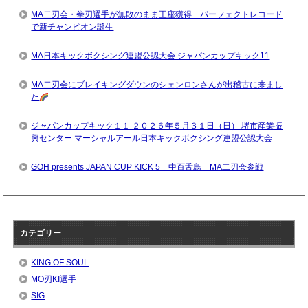
MA二刃会・拳刃選手が無敗のまま王座獲得 パーフェクトレコード
で新チャンピオン誕生
MA日本キックボクシング連盟公認大会 ジャパンカップキック11
MA二刃会にブレイキングダウンのシェンロンさんが出稽古に来まし
た
ジャパンカップキック１１ ２０２６年５月３１日（日） 堺市産業振
興センター マーシャルアール日本キックボクシング連盟公認大会
GOH presents JAPAN CUP KICK 5 中百舌鳥 MA二刃会参戦
カテゴリー
KING OF SOUL
MO刃KI選手
SIG