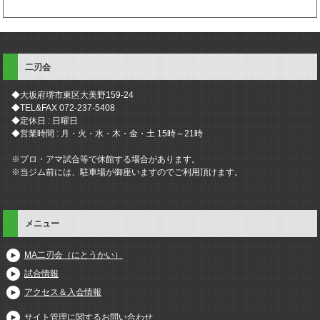
二刃会
◆大坂府堺市東区大美野159-24
◆TEL&FAX 072-237-5408
◆定休日 : 日曜日
◆営業時間 : 月・火・水・木・金・土 15時～21時
※プロ・アマ試合等で休館する場合があります。
※当ジム前には、駐車場が御座いますのでご利用頂けます。
メニュー
MA二刃会（にとうかい）
試合情報
アクセス＆入会情報
サイト管理に関するお問い合わせ