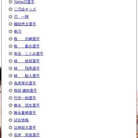
Yama刃選手
二刃会キッズ
刃 一輝
國枝悠太選手
拳刃
救 忠嗣選手
救 豪志選手
有吉 ことみ選手
林 稜賀選手
林 翔馬選手
林 駿人選手
為房厚志選手
熊田 優樹選手
竹市一樹選手
舞永 琉生選手
舞永夏稀選手
試合情報
辻林煌大選手
長井 悠真選手